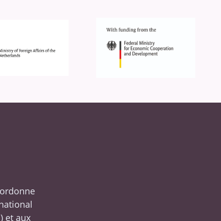
oordonne
rnational
S
) et aux