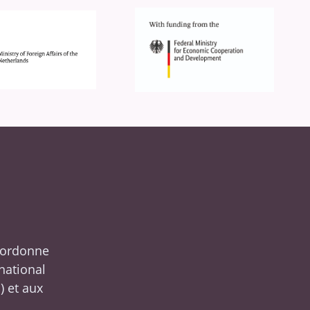
oordonne
rnational
S
) et aux