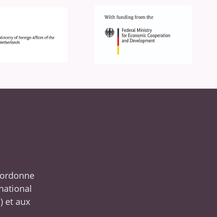
oordonne
rnational
S
) et aux